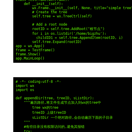
    def __init__(self):

        wx.Frame.__init__(self, None, title="simple tree"
        # Create the tree

        self.tree = wx.TreeCtrl(self)

        # Add a root node

        rootID = self.tree.AddRoot("根节点")

        for i in os.listdir('/home/bigzhu'):

          childID1 = self.tree.AppendItem(rootID, i)

        self.tree.Expand(rootID)

app = wx.App()

frame = TestFrame()

frame.Show()

app.MainLoop()
# -*- coding:utf-8 -*-

import wx

import os

def appendDir(tree, treeID, sListDir):

    """遍历路径,将文件生成节点加入到wx的tree中

        tree wx的tree

        treeID 上级treeID

        sListDir 一个绝对路径,会自动遍历下面的子目录

    """

    #有些目录没有权限访问的,避免其报错

    try:
