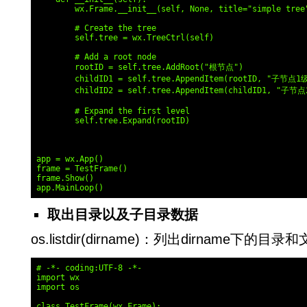
        wx.Frame.__init__(self, None, title="simple tree"
        # Create the tree

        self.tree = wx.TreeCtrl(self)

        # Add a root node

        rootID = self.tree.AddRoot("根节点")

        childID1 = self.tree.AppendItem(rootID, "子节点1级
        childID2 = self.tree.AppendItem(childID1, "子节点
        # Expand the first level

        self.tree.Expand(rootID)

app = wx.App()

frame = TestFrame()

frame.Show()

取出目录以及子目录数据
os.listdir(dirname)：列出dirname下的目录
# -*- coding:UTF-8 -*-

import wx

import os

class TestFrame(wx.Frame):
