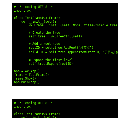
# -*- coding:UTF-8 -*-

import wx

class TestFrame(wx.Frame):

    def __init__(self):

        wx.Frame.__init__(self, None, title="simple tree"
        # Create the tree

        self.tree = wx.TreeCtrl(self)

        # Add a root node

        rootID = self.tree.AddRoot("根节点")

        childID1 = self.tree.AppendItem(rootID, "子节点1级
        # Expand the first level

        self.tree.Expand(rootID)

app = wx.App()

frame = TestFrame()

frame.Show()

# -*- coding:UTF-8 -*-

import wx

class TestFrame(wx.Frame):

    def __init__(self):
