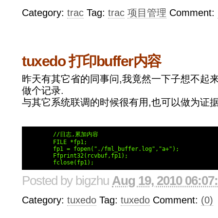
Category:
trac
Tag:
trac
项目管理
Comment:
tuxedo 打印buffer内容
昨天有其它省的同事问,我竟然一下子想不起来
做个记录.
与其它系统联调的时候很有用,也可以做为证
	//日志,累加内容

	FILE *fp1; 

	fp1 = fopen("./fml_buffer.log","a+");

	Ffprint32(rcvbuf,fp1);

	fclose(fp1);
Posted by
bigzhu
Aug 19, 2010 06:07
Category:
tuxedo
Tag:
tuxedo
Comment:
(0)