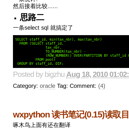
然后接着比较......
思路二
一条select sql 就搞定了
SELECT staff_id, min(tax_nbr), max(tax_nbr)

  FROM (SELECT staff_id,

               tax_nbr,

               TO_NUMBER(tax_nbr) -

               (ROW_NUMBER() OVER(PARTITION BY staff_id O
          FROM pool)

 GROUP BY staff_id, DIF;
Posted by
bigzhu
Aug 18, 2010 01:02
Category:
oracle
Tag: Comment:
(4)
wxpython 读书笔记(0.15)
啄木鸟上面有还在翻译