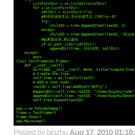
        ListFirstDir = os.listdir(sListDir)

        for i in ListFirstDir:

            sAllDir = sListDir+"/"+i

            #有些目录名非法,无法生成节点,只有try一把

            try:

                childID = tree.AppendItem(treeID, i)

            except:

                childID = tree.AppendItem(treeID, "非法名
            #如果是目录,那么递归

            if os.path.isdir(sAllDir):

                appendDir(tree, childID, sAllDir)

    except:

        pass

class TestFrame(wx.Frame):

    def __init__(self):

        wx.Frame.__init__(self, None, title="simple tree"
        # Create the tree

        self.tree = wx.TreeCtrl(self)

        # Add a root node

        rootID = self.tree.AddRoot("根节点")

        #appendDir(self.tree,rootID, "/home/bigzhu/code")
        appendDir(self.tree, rootID, "/home/bigzhu/Deskto
        self.tree.Expand(rootID)

app = wx.PySimpleApp()

frame = TestFrame()

frame.Show()

app.MainLoop()
Posted by
bigzhu
Aug 17, 2010 01:16