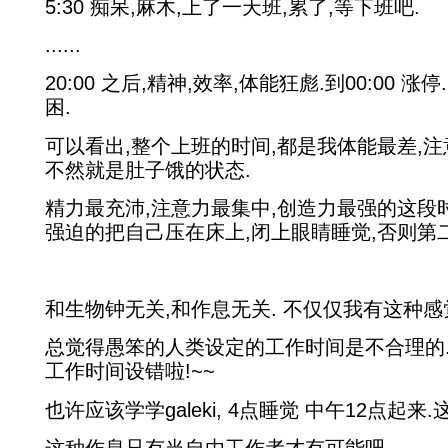
5:30 痴呆,麻木,上了一天班,累了,等下班吧.
......
20:00 之后,精神,效率,体能狂彪.到00:00 涨停
困.
可以看出,整个上班的时间,都是我体能最差,注
不然就是肚子饿的状态.
精力最充沛,注意力最集中,创造力最强的这段
强迫的把自己压在床上,闭上眼睛睡觉,否则第二
和生物钟无关,和作息无关. 不仅仅我有这种感
总觉得愚笨的人类设定的工作时间是不合理的.也
工作时间设错啦!~~
也许应该学学galeki, 4点睡觉 中午12点起来