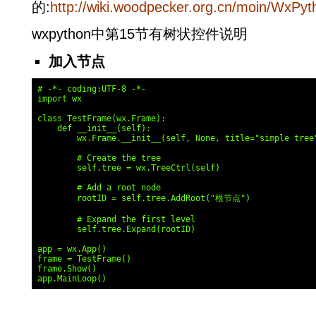
的:
http://wiki.woodpecker.org.cn/moin/WxPyt
wxpython中第15节有树状控件说明
加入节点
# -*- coding:UTF-8 -*-

import wx

class TestFrame(wx.Frame):

    def __init__(self):

        wx.Frame.__init__(self, None, title="simple tree"
        # Create the tree

        self.tree = wx.TreeCtrl(self)

        # Add a root node

        rootID = self.tree.AddRoot("根节点")

        # Expand the first level

        self.tree.Expand(rootID)

app = wx.App()

frame = TestFrame()

frame.Show()
